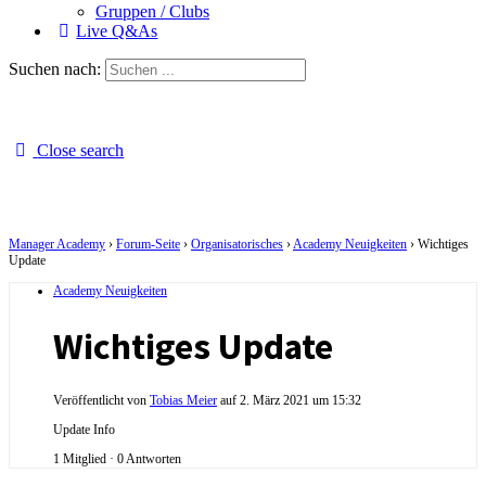
Gruppen / Clubs
Live Q&As
Suchen nach:
Close search
Manager Academy
›
Forum-Seite
›
Organisatorisches
›
Academy Neuigkeiten
›
Wichtiges
Update
Academy Neuigkeiten
Wichtiges Update
Veröffentlicht von
Tobias Meier
auf 2. März 2021 um 15:32
Update Info
1 Mitglied
·
0 Antworten