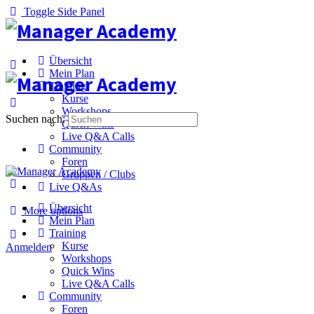
Toggle Side Panel
Übersicht
Mein Plan
Training
Kurse
Workshops
Suchen nach:
Quick Wins
Live Q&A Calls
Community
Foren
Gruppen / Clubs
Live Q&As
Übersicht
More options
Mein Plan
Training
Kurse
Anmelden
Workshops
Quick Wins
Live Q&A Calls
Community
Foren